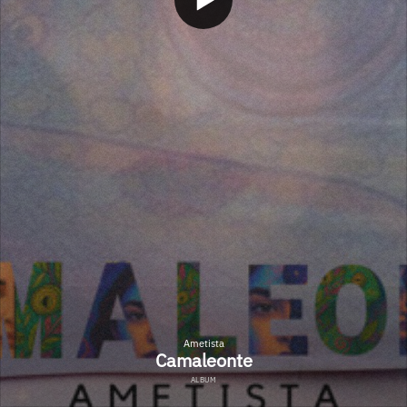
Ametista
Camaleonte
ALBUM