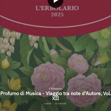
L'Erbolario
Profumo di Musica - Viaggio tra note d'Autore, Vol.
XII
ALBUM
·
10 TRACKS